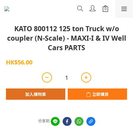
KATO 800112 125 ton Truck w/o
coupler (N-Scale) - MAXI-I & IV Well
Cars PARTS
HK$56.00
加入購物車
立即購買
分享到