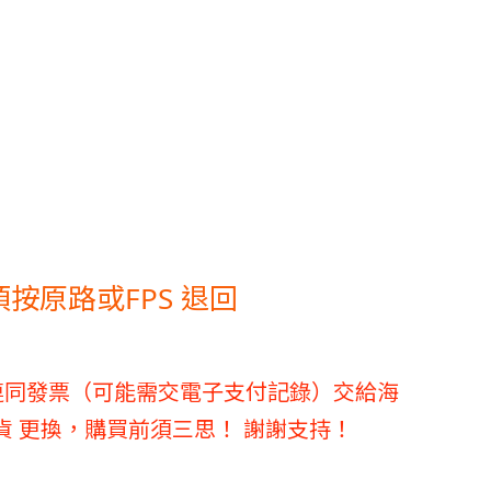
,款項按原路或FPS 退回
連同發票（可能需交電子支付記錄）交給海
款 退貨 更換，購買前須三思！ 謝謝支持！