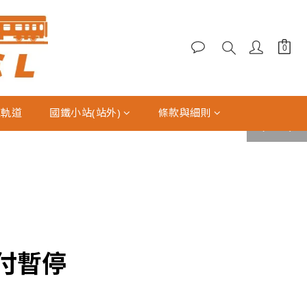
型軌道
國鐵小站(站外)
條款與細則
prev
next
支付暫停