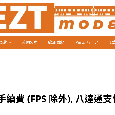
鉄道
美國火車
歐洲 鐵道
Parts パーツ
N
續費 (FPS 除外), 八達通