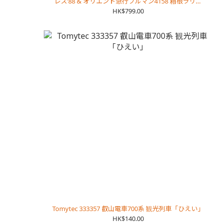
レス’88 & オリエント急行プルマン4158 箱根ラリッ
ク美術館 保存車
HK$799.00
Tomytec 333357 叡山電車700系 観光列車「ひえい」
HK$140.00