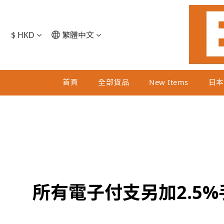
$
HKD
繁體中文
首頁
全部貨品
New Items
日本
所有電子付支另加2.5%手