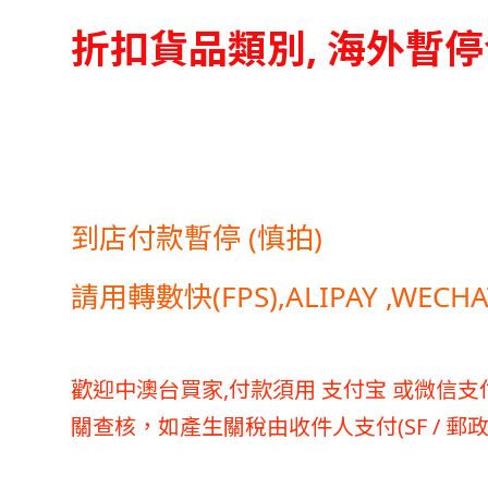
折扣貨品類別, 海外暫
到店付款暫停 (慎拍)
請用轉數快(FPS),ALIPAY ,WEC
歡迎中澳台買家,付款須用 支付宝 或微信
支
關查核，如產生關稅由收件人支付(SF / 郵政