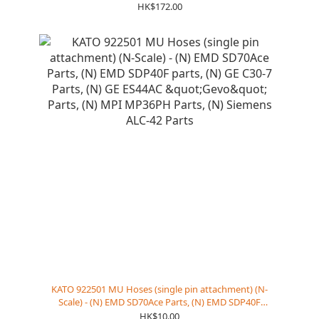
HK$172.00
KATO 922501 MU Hoses (single pin attachment) (N-
Scale) - (N) EMD SD70Ace Parts, (N) EMD SDP40F
parts, (N) GE C30-7 Parts, (N) GE ES44AC "Gevo"
HK$10.00