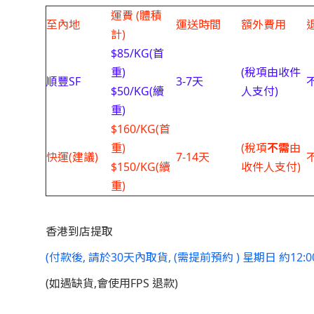
運費 (體積
至內地
運送時間
額外費用
計)
$85/KG(首
重)
(稅項由收件
順豐SF
3-7天
$50/KG(續
人支付)
重)
$160/KG(首
重)
(稅項
不需
由
快運(建議)
7-14天
$150/KG(續
收件人支付)
重)
香港到店提取
(付款後, 請於30天內取貨, (需提前預約 ) 星期日 約12:00
(如遇缺貨,會使用FPS 退款)