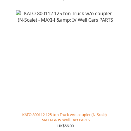
Parts, (N) MPI MP36PH Parts, (N) Siemens ALC-42
Parts
KATO 800112 125 ton Truck w/o coupler (N-Scale) -
MAXI-I & IV Well Cars PARTS
HK$56.00