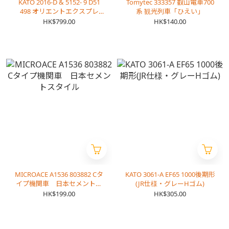
KATO 2016-D & 5152- 9 D51
Tomytec 333357 叡山電車700
498 オリエントエクスプレ
系 観光列車「ひえい」
ス’88 & オリエント急行プルマ
HK$799.00
HK$140.00
ン4158 箱根ラリック美術館 保
存車
MICROACE A1536 803882 Cタ
KATO 3061-A EF65 1000後期形
イプ機関車 日本セメントス
(JR仕様・グレーHゴム)
タイル
HK$199.00
HK$305.00