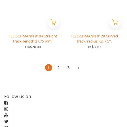
FLEISCHMANN 9104 Straight
FLEISCHMANN 9128 Curved
track, length 27.75 mm.
track, radius R2, 7.5°.
HK$20.00
HK$30.00
1
2
3
Follow us on