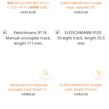
現貨 HELLO KITTY ありがとう
FLEISCHMANN 9131 Curved
♡ハローキティ新幹線 TOMIX
track, radius R3, 15°.
N ゲージ貨車コム.
HK$130.00
HK$25.00
Fleischmann 9114 Manual
FLEISCHMANN 9103 Straight
uncoupler track, length 111
track, length 55.5 mm
mm.
HK$80.00
HK$25.00