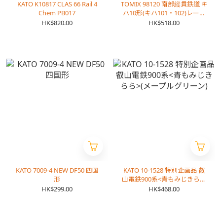
KATO K10817 CLAS 66 Rail 4
TOMIX 98120 南部縦貫鉄道 キ
Chem PB017
ハ10形(キハ101・102)レール
バスセッ
HK$820.00
HK$518.00
KATO 7009-4 NEW DF50 四国
KATO 10-1528 特別企画品 叡
形
山電鉄900系<青もみじきらら
>(メープルグリーン)
HK$299.00
HK$468.00