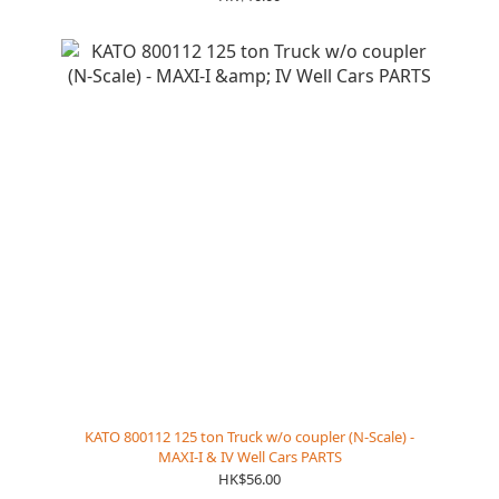
Parts, (N) MPI MP36PH Parts, (N) Siemens ALC-42
Parts
KATO 800112 125 ton Truck w/o coupler (N-Scale) -
MAXI-I & IV Well Cars PARTS
HK$56.00