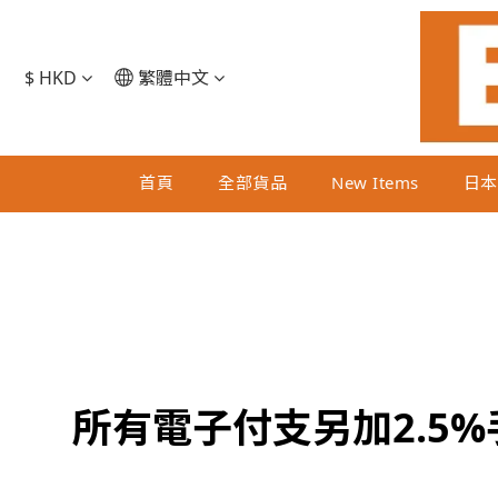
$
HKD
繁體中文
首頁
全部貨品
New Items
日本
所有電子付支另加2.5%手