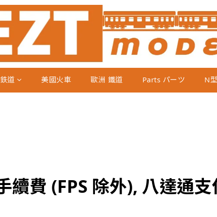
鉄道
美國火車
歐洲 鐵道
Parts パーツ
N
續費 (FPS 除外), 八達通