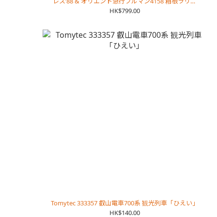
レス’88 & オリエント急行プルマン4158 箱根ラリッ
ク美術館 保存車
HK$799.00
Tomytec 333357 叡山電車700系 観光列車「ひえい」
HK$140.00