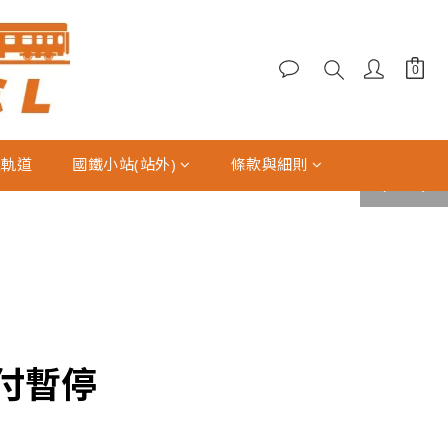
型軌道
國鐵小站(站外)
條款與細則
prev
next
支付暫停