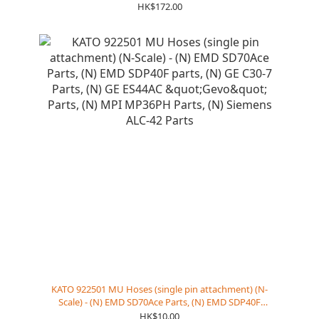
HK$172.00
KATO 922501 MU Hoses (single pin attachment) (N-
Scale) - (N) EMD SD70Ace Parts, (N) EMD SDP40F
parts, (N) GE C30-7 Parts, (N) GE ES44AC "Gevo"
HK$10.00