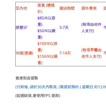
運費 (體積
至內地
運送時間
額外費用
計)
$85/KG(首
重)
(稅項由收件
順豐SF
3-7天
$50/KG(續
人支付)
重)
$160/KG(首
重)
(稅項
不需
由
快運(建議)
7-14天
$150/KG(續
收件人支付)
重)
香港到店提取
(付款後, 請於30天內取貨, (需提前預約 ) 星期日 約12:00
(如遇缺貨,會使用FPS 退款)