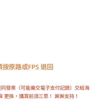
,款項按原路或FPS 退回
連同發票（可能需交電子支付記錄）交給海
款 退貨 更換，購買前須三思！ 謝謝支持！