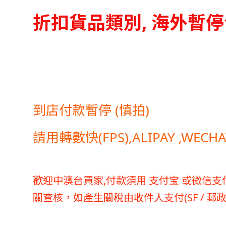
折扣貨品類別, 海外暫
到店付款暫停 (慎拍)
請用轉數快(FPS),ALIPAY ,WEC
歡迎中澳台買家,付款須用 支付宝 或微信
支
關查核，如產生關稅由收件人支付(SF / 郵政