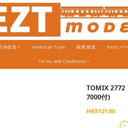
日本鉄道
American Train
歐洲 鐵道
Parts パ
Terms and Conditions
TOMIX 27
7000付)
HK$121.00