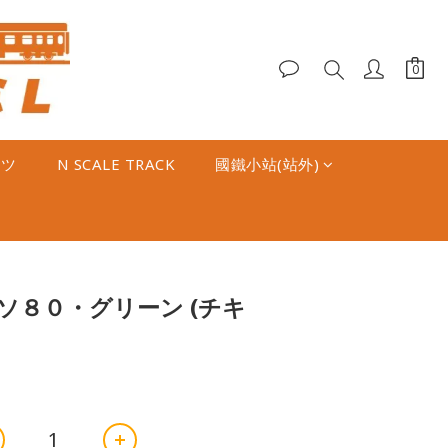
ーツ
N SCALE TRACK
國鐵小站(站外)
BUY NOW
72 ソ８０・グリーン (チキ