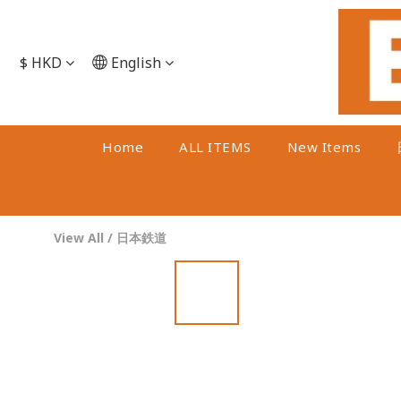
$
HKD
English
Home
ALL ITEMS
New Items
View All
/
日本鉄道