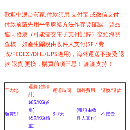
歡迎中澳台買家,付款須用 支付宝 或微信
支付，
付款前請先用平常聯絡方法作存貨確認，貨品
連同發票（可能需交電子支付記錄）交給海關
查核，如產生關稅由收件人支付(SF / 郵
政/FEDEX /DHL/UPS適用)，海外運送不接受 退
款 退貨 更換，購買前須三思！ 謝謝支持！
運費 (體積
至內地
運送時間
額外費用
退換/退款
計)
$85/KG(首
重)
(稅項由收
順豐SF
3-7天
不接受
$50/KG(續
件人支付)
重)