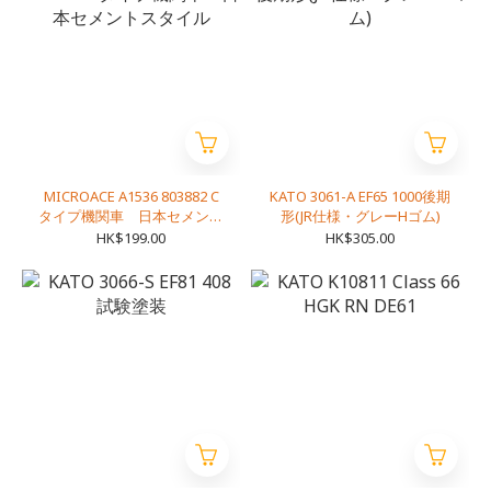
MICROACE A1536 803882 C
KATO 3061-A EF65 1000後期
タイプ機関車 日本セメント
形(JR仕様・グレーHゴム)
スタイル
HK$199.00
HK$305.00