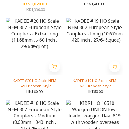
B Passenger coaches, CD
DB
HK$1,020.00
HK$1,400.00
HK$1,330.00
KADEE #20 HO Scale NEM
KADEE #19 HO Scale NEM
362 European-Style
362 European-Style
Couplers - Extra Long
Couplers - Long (10.67mm ,
HK$60.00
HK$60.00
(11.68mm , .460 inch , 29/64")
.420 inch , 27/64")