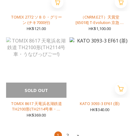
TOMIX 2772 ソ８０・グリー
（CNRM.EZT）天賞堂
ン (チキ7000付)
[65018] T-Evolution 京急 初
代1000形 後期型 更新後 先頭
HK$121.00
HK$1,100.00
車（奇数車+偶数車）2両セ
ット (1:80 16.5mm/HOゲージ
動力車なし)
SOLD OUT
TOMIX 8617 天竜浜名湖鉄道
KATO 3093-3 EF61 (茶)
TH2100形(TH2114号車・う
HK$340.00
なぴっぴごー!)
HK$369.00
1
2
»