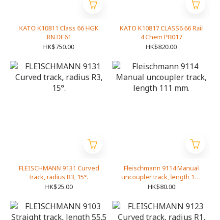
KATO K10811 Class 66 HGK
KATO K10817 CLASS6 66 Rail
RN DE61
4 Chem PB017
HK$750.00
HK$820.00
FLEISCHMANN 9131 Curved
Fleischmann 9114 Manual
track, radius R3, 15°.
uncoupler track, length 111
mm.
HK$25.00
HK$80.00