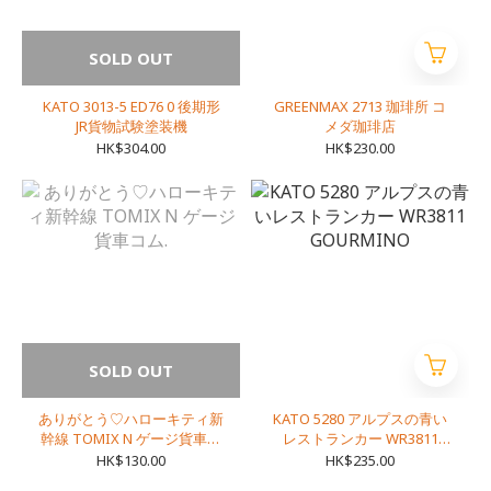
SOLD OUT
KATO 3013-5 ED76 0 後期形
GREENMAX 2713 珈琲所 コ
JR貨物試験塗装機
メダ珈琲店
HK$304.00
HK$230.00
SOLD OUT
ありがとう♡ハローキティ新
KATO 5280 アルプスの青い
幹線 TOMIX N ゲージ貨車コ
レストランカー WR3811
ム.
GOURMINO
HK$130.00
HK$235.00