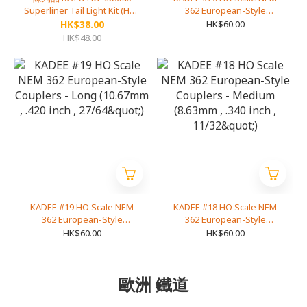
Superliner Tail Light Kit (HO-
362 European-Style
Scale)
Couplers - Extra Long
HK$38.00
HK$60.00
(11.68mm , .460 inch , 29/64")
HK$48.00
KADEE #19 HO Scale NEM
KADEE #18 HO Scale NEM
362 European-Style
362 European-Style
Couplers - Long (10.67mm ,
Couplers - Medium (8.63mm
HK$60.00
HK$60.00
.420 inch , 27/64")
, .340 inch , 11/32")
歐洲 鐵道