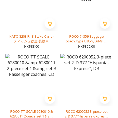
KATO 8203 RhB Stake Car レ
ROCO 74359 Baggage
ーティッシュ鉄道 長物車 R-
coach, type UIC-Y, Dd4s, of
w
the French State Railways.
HK$88.00
HK$350.00
SNCF
ROCO TT SCALE 6280010 &
ROCO 6200052 3-piece set
6280011 2-piece set 1 & set
2: D 377 “Hispania-Express”,