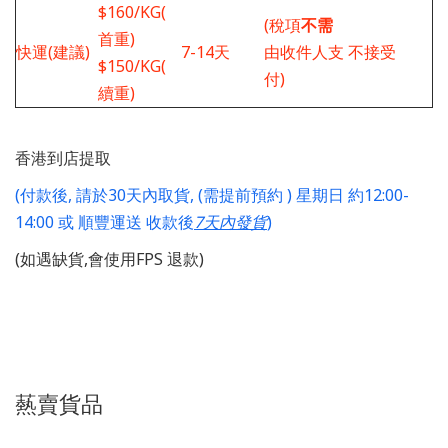
$160/KG(
(稅項
不需
首重)
快運(建議)
7-14天
由收件人支
不接受
$150/KG(
付)
續重)
香港到店提取
(付款後, 請於30天內取貨, (需提前預約 ) 星期日 約12:00-
14:00 或 順豐運送 收款後
7天內發貨
)
(如遇缺貨,會使用FPS 退款)
爇賣貨品