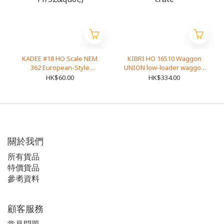
KADEE #18 HO Scale NEM
KIBRI HO 16510 Waggon
362 European-Style
UNION low-loader waggon
Couplers - Medium (8.63mm
Uaai 819 with wooden
HK$60.00
HK$334.00
, .340 inch , 11/32")
overseas crate
關於我們
所有貨品
特價貨品
參耉資料
顧客服務