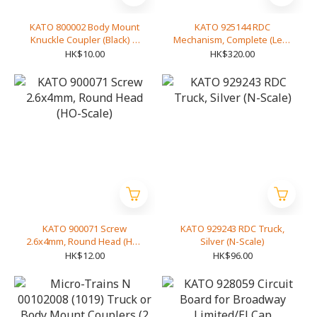
KATO 800002 Body Mount
KATO 925144 RDC
Knuckle Coupler (Black) &
Mechanism, Complete (Less
Box, (For Rear of
Trucks) (N-Scale)
HK$10.00
HK$320.00
Daylight/Broadway) (N-
Scale)
KATO 900071 Screw
KATO 929243 RDC Truck,
2.6x4mm, Round Head (HO-
Silver (N-Scale)
Scale)
HK$12.00
HK$96.00