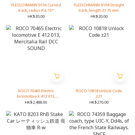
FLEISCHMANN 9136 Curved
FLEISCHMANN 9104 Straight
track, radius R4, 15°
track, length 27.75 mm.
HK$30.00
HK$20.00
ROCO 70465 Electric
ROCO 10818 Unlock Code
locomotive E 412 013,
z21
Mercitalia Rail DCC SOUND
HK$2,488.00
HK$270.00