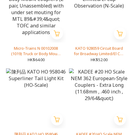
Micro-Trains N 00102008
KATO 928059 Circuit Board
(1019) Truck or Body Mount
for Broadway Limited/El Cap
Couplers (2 pair,
Observation (N-Scale)
HK$64.00
HK$52.00
Unassembled) with under
set mouting for MTL 89'4"
TOFC and similar
applications
陳列品 KATO HO 958046
KADEE #20 HO Scale NEM