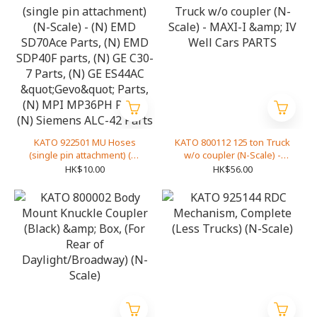
KATO 922501 MU Hoses
KATO 800112 125 ton Truck
(single pin attachment) (N-
w/o coupler (N-Scale) -
Scale) - (N) EMD SD70Ace
MAXI-I & IV Well Cars
HK$10.00
HK$56.00
Parts, (N) EMD SDP40F parts,
PARTS
(N) GE C30-7 Parts, (N) GE
ES44AC "Gevo" Parts, (N)
MPI MP36PH Parts, (N)
Siemens ALC-42 Parts